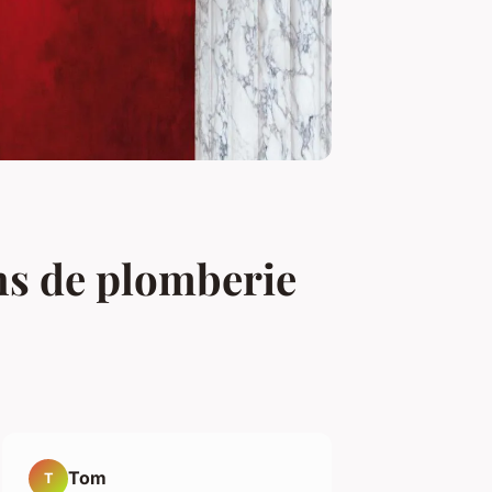
ns de plomberie
Tom
T