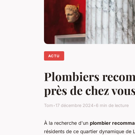
ACTU
Plombiers recomm
près de chez vou
Tom
•
17 décembre 2024
•
6 min de lecture
À la recherche d'un
plombier recomman
résidents de ce quartier dynamique de 