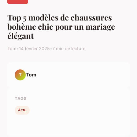
Top 5 modèles de chaussures
bohème chic pour un mariage
élégant
Tom
•
14 février 2025
•
7 min de lecture
Tom
T
TAGS
Actu