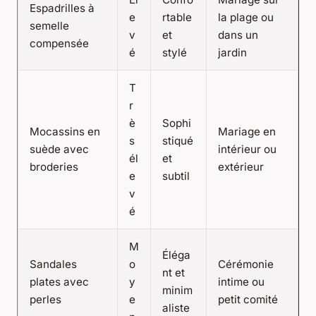
Espadrilles à
e
rtable
la plage ou
semelle
v
et
dans un
compensée
é
stylé
jardin
T
r
è
Sophi
Mocassins en
Mariage en
s
stiqué
suède avec
intérieur ou
él
et
broderies
extérieur
e
subtil
v
é
M
Éléga
Sandales
o
Cérémonie
nt et
plates avec
y
intime ou
minim
perles
e
petit comité
aliste