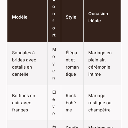
o
n
Occasion
Modèle
Style
f
idéale
o
rt
M
Sandales à
Éléga
Mariage en
o
brides avec
nt et
plein air,
y
détails en
roman
cérémonie
e
dentelle
tique
intime
n
Él
Bottines en
Rock
Mariage
e
cuir avec
bohè
rustique ou
v
franges
me
champêtre
é
Él
Confo
Mariage sur