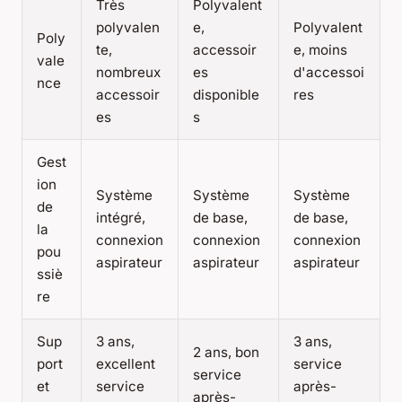
Très
Polyvalent
polyvalen
e,
Polyvalent
Poly
te,
accessoir
e, moins
vale
nombreux
es
d'accessoi
nce
accessoir
disponible
res
es
s
Gest
ion
Système
Système
Système
de
intégré,
de base,
de base,
la
connexion
connexion
connexion
pou
aspirateur
aspirateur
aspirateur
ssiè
re
Sup
3 ans,
3 ans,
2 ans, bon
port
excellent
service
service
et
service
après-
après-