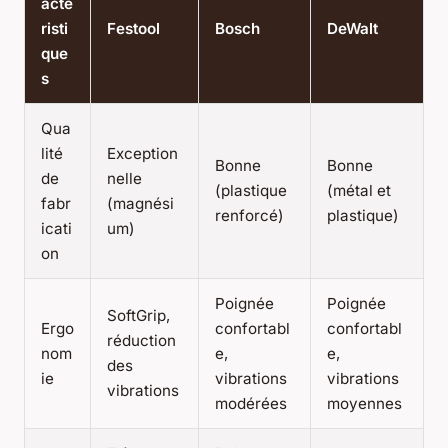
acté
risti
Festool
Bosch
DeWalt
que
s
Qua
lité
Exception
Bonne
Bonne
de
nelle
(plastique
(métal et
fabr
(magnési
renforcé)
plastique)
icati
um)
on
Poignée
Poignée
SoftGrip,
Ergo
confortabl
confortabl
réduction
nom
e,
e,
des
ie
vibrations
vibrations
vibrations
modérées
moyennes