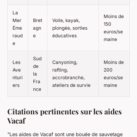
La
Moins de
Mer
Bret
Voile, kayak,
150
Éme
agn
plongée, sorties
euros/se
raud
e
éducatives
maine
e
Sud
Les
Canyoning,
Moins de
de
Ave
rafting,
200
la
nturi
accrobranche,
euros/se
Fra
ers
ateliers de survie
maine
nce
Citations pertinentes sur les aides
Vacaf
"Les aides de Vacaf sont une bouée de sauvetage