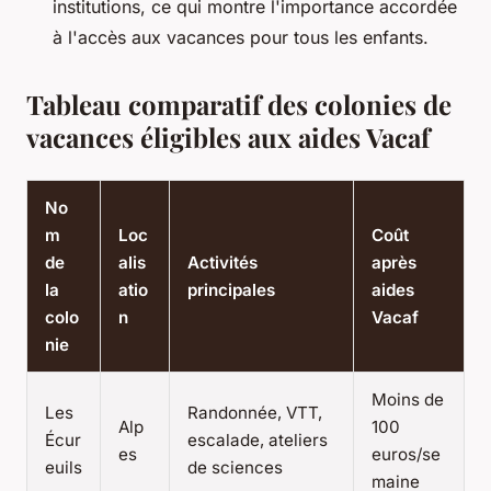
institutions, ce qui montre l'importance accordée
à l'accès aux vacances pour tous les enfants.
Tableau comparatif des colonies de
vacances éligibles aux aides Vacaf
No
m
Loc
Coût
de
alis
Activités
après
la
atio
principales
aides
colo
n
Vacaf
nie
Moins de
Les
Randonnée, VTT,
Alp
100
Écur
escalade, ateliers
es
euros/se
euils
de sciences
maine